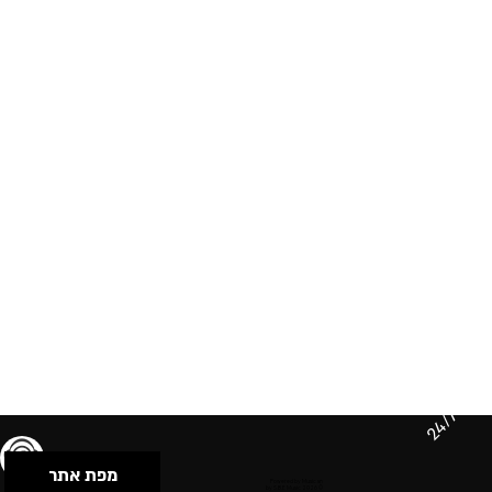
24/7
מפת אתר
תנאי שימוש & מדיניות פרטיות
הצהרת נגישות
Powered by Musican
© 2026 by S.B.E Music