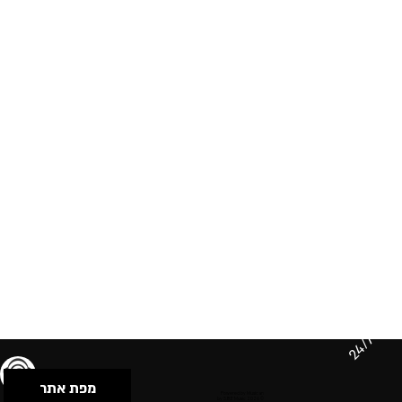
24/7
מפת אתר
תנאי שימוש & מדיניות פרטיות
הצהרת נגישות
Powered by Musican
© 2026 by S.B.E Music