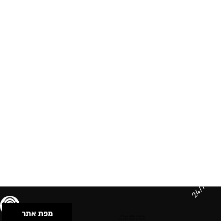
24/7
מפת אתר
תנאי שימוש & מדיניות פרטיות
הצהרת נגישות
Powered by Musican
© 2026 by S.B.E Music