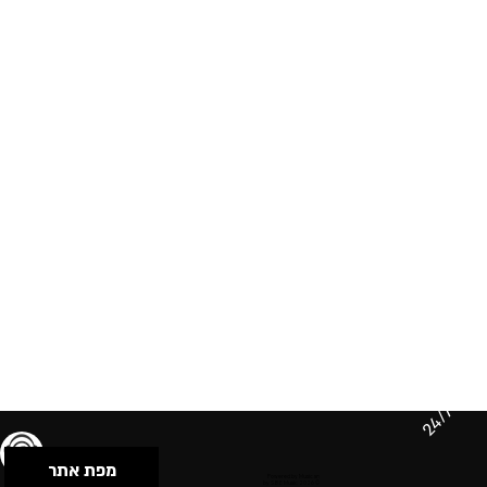
24/7
מפת אתר
תנאי שימוש & מדיניות פרטיות
הצהרת נגישות
Powered by Musican
© 2026 by S.B.E Music