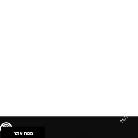
24/7
מפת אתר
תנאי שימוש & מדיניות פרטיות
הצהרת נגישות
Powered by Musican
© 2026 by S.B.E Music