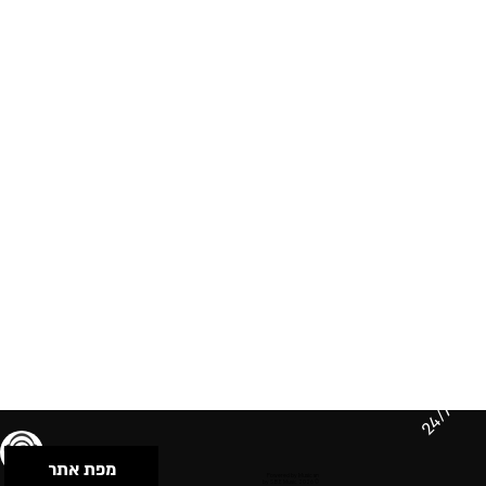
24/7
מפת אתר
תנאי שימוש & מדיניות פרטיות
הצהרת נגישות
Powered by Musican
© 2026 by S.B.E Music