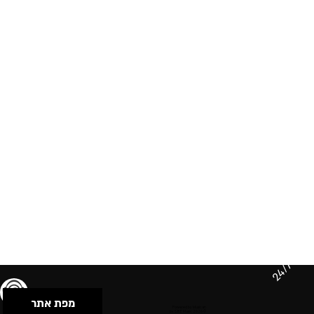
24/7
מפת אתר
תנאי שימוש & מדיניות פרטיות
הצהרת נגישות
Powered by Musican
© 2026 by S.B.E Music