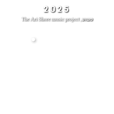
2025
פשוט, The Ari Shore music project