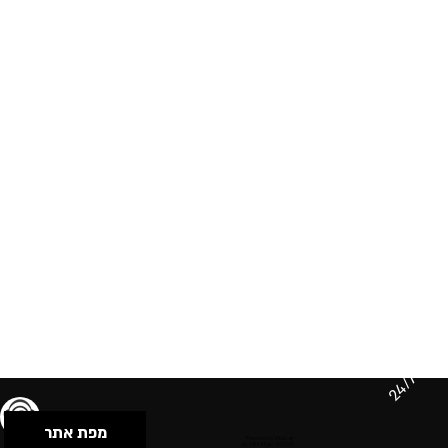
24/7
מפת אתר
תנאי שימוש & מדיניות פרטיות
הצהרת נגישות
Powered by Musican
© 2026 by S.B.E Music