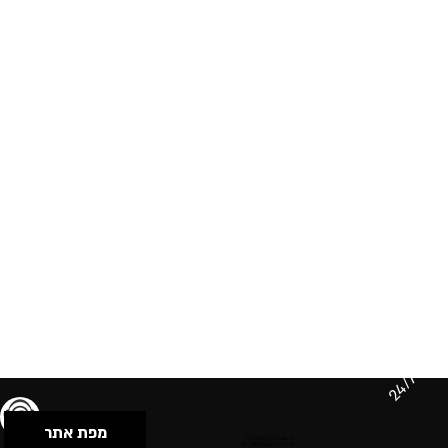
24/7
מפת אתר
תנאי שימוש & מדיניות פרטיות
הצהרת נגישות
Powered by Musican
© 2026 by S.B.E Music