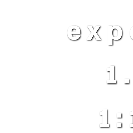
expor
1
1