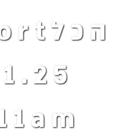
הכלt
.1.25
:11am