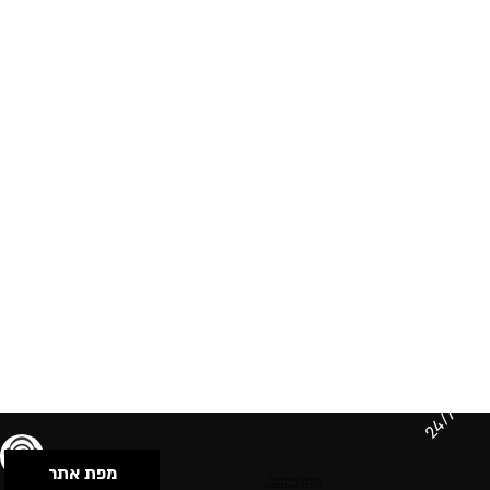
24/7
מפת אתר
תנאי שימוש & מדיניות פרטיות
הצהרת נגישות
Powered by Musican
© 2026 by S.B.E Music