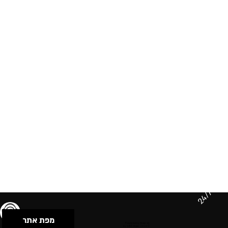
24/7
מפת אתר
תנאי שימוש & מדיניות פרטיות
הצהרת נגישות
Powered by Musican
© 2026 by S.B.E Music