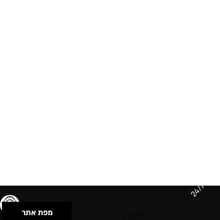
24/7
מפת אתר
תנאי שימוש & מדיניות פרטיות
הצהרת נגישות
Powered by Musican
© 2026 by S.B.E Music