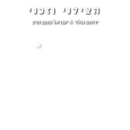
הצילני וזכני
ירוחם גולד & ישראל נחמן חזין