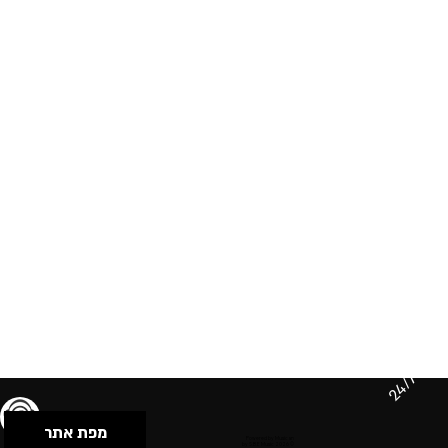
24/7
מפת אתר
תנאי שימוש & מדיניות פרטיות
הצהרת נגישות
Powered by Musican
© 2026 by S.B.E Music