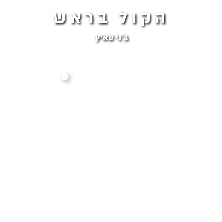
הקול בראש
ג׳ני טאיץ