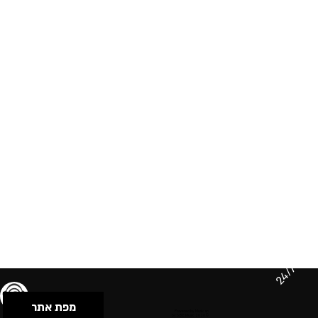
24/7
מפת אתר
תנאי שימוש & מדיניות פרטיות
הצהרת נגישות
Powered by Musican
© 2026 by S.B.E Music