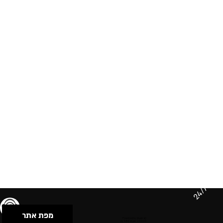
24/7
מפת אתר
תנאי שימוש & מדיניות פרטיות
הצהרת נגישות
Powered by Musican
© 2026 by S.B.E Music