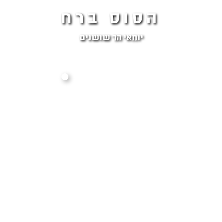
הסוס ברח
יוחאי הר שושנים