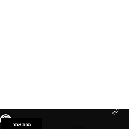
24/7
מפת אתר
תנאי שימוש & מדיניות פרטיות
הצהרת נגישות
Powered by Musican
© 2026 by S.B.E Music