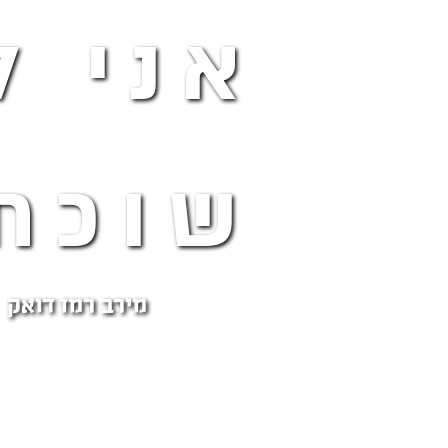
אני ל
שוכח
מירב רמז דואק