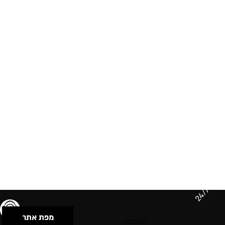
24/7
מפת אתר
תנאי שימוש & מדיניות פרטיות
הצהרת נגישות
Powered by Musican
© 2026 by S.B.E Music