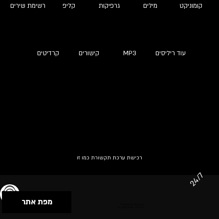
קומוניקט
מילים
גרפיקות
קליפ
רשימת שירים
עוד ריליסים
MP3
קישורים
קרדיטים
רכישת ערכת תקשורת כמו זו
24/7
מפת אתר
תנאי שימוש & מדיניות פרטיות
הצהרת נגישות
Powered by Musican
© 2026 by S.B.E Music