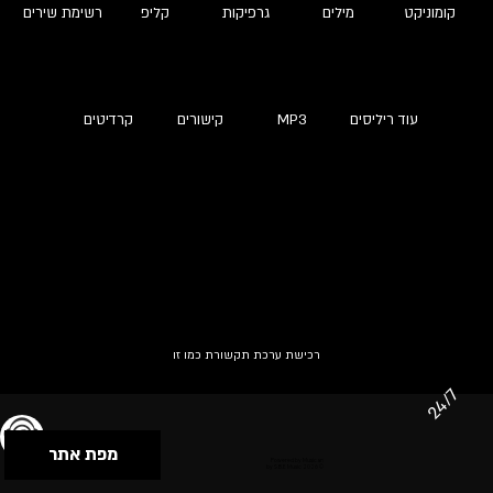
קומוניקט
מילים
גרפיקות
קליפ
רשימת שירים
עוד ריליסים
MP3
קישורים
קרדיטים
רכישת ערכת תקשורת כמו זו
24/7
מפת אתר
תנאי שימוש & מדיניות פרטיות
הצהרת נגישות
Powered by Musican
© 2026 by S.B.E Music