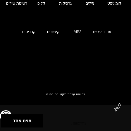
קומוניקט
מילים
גרפיקות
קליפ
רשימת שירים
עוד ריליסים
MP3
קישורים
קרדיטים
רכישת ערכת תקשורת כמו זו
24/7
מפת אתר
תנאי שימוש & מדיניות פרטיות
הצהרת נגישות
Powered by Musican
© 2026 by S.B.E Music